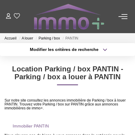
ACHETER
Accueil
A louer
Parking / box
PANTIN
LOUER
Modifier les critères de recherche
Type de transaction
Localisation
Acheter
Localisation
FAIRE GÉRER
Location Parking / box PANTIN -
Type de bien
Sélectionnez...
Surface min
Parking / box a louer à PANTIN
ESTIMER
Plus de critères
Budget max
Sur notre site consultez les annonces immobilière de Parking / box à louer
NOTRE AGENCE
PANTIN. Trouvez votre Parking / box sur PANTIN grâce aux annonces
Créer une alerte
immobilières de immo+.
Nous Contacter
Immobilier PANTIN
Qui Sommes-Nous ?