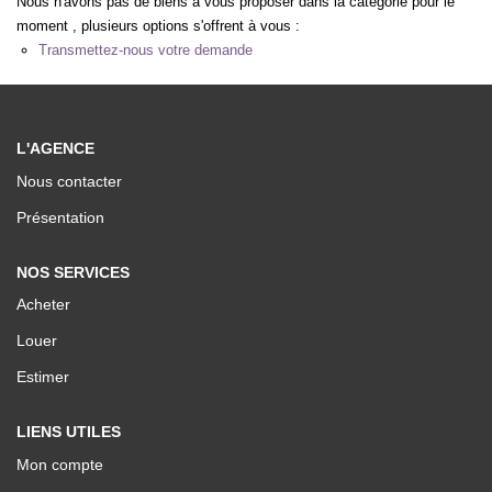
Nous n'avons pas de biens à vous proposer dans la catégorie pour le
Nos Valeurs
moment , plusieurs options s'offrent à vous :
Transmettez-nous votre demande
ESPACE CLIENTS
L'AGENCE
Nous contacter
Présentation
NOS SERVICES
Acheter
Louer
Estimer
LIENS UTILES
Mon compte