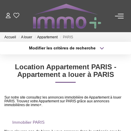
ACHETER
Accueil
A louer
Appartement
PARIS
LOUER
Modifier les critères de recherche
Type de transaction
Localisation
Acheter
Localisation
FAIRE GÉRER
Location Appartement PARIS -
Type de bien
Sélectionnez...
Surface min
Appartement a louer à PARIS
ESTIMER
Plus de critères
Budget max
Sur notre site consultez les annonces immobilière de Appartement à louer
NOTRE AGENCE
PARIS. Trouvez votre Appartement sur PARIS grâce aux annonces
Créer une alerte
immobilières de immo+.
Nous Contacter
Immobilier PARIS
Qui Sommes-Nous ?