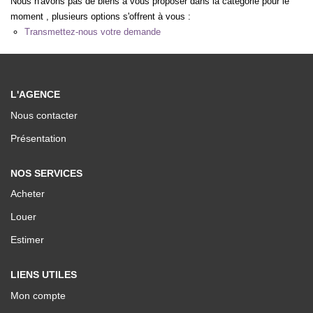
Nous n'avons pas de biens à vous proposer dans la catégorie pour le
Nos Valeurs
moment , plusieurs options s'offrent à vous :
Transmettez-nous votre demande
ESPACE CLIENTS
L'AGENCE
Nous contacter
Présentation
NOS SERVICES
Acheter
Louer
Estimer
LIENS UTILES
Mon compte