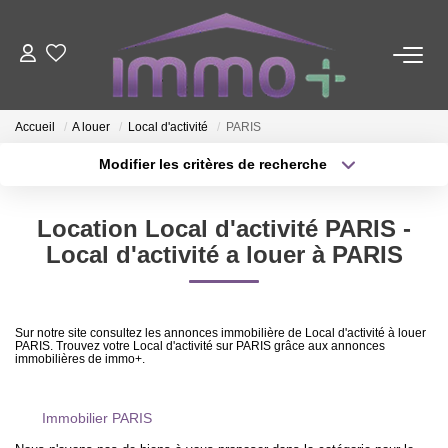
ACHETER
Accueil
A louer
Local d'activité
PARIS
LOUER
Modifier les critères de recherche
Type de transaction
Localisation
Acheter
Localisation
FAIRE GÉRER
Location Local d'activité PARIS -
Type de bien
Sélectionnez...
Surface min
Local d'activité a louer à PARIS
ESTIMER
Plus de critères
Budget max
Sur notre site consultez les annonces immobilière de Local d'activité à louer
NOTRE AGENCE
PARIS. Trouvez votre Local d'activité sur PARIS grâce aux annonces
Créer une alerte
immobilières de immo+.
Nous Contacter
Immobilier PARIS
Qui Sommes-Nous ?