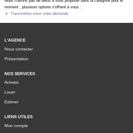
Nous n'avons pas de biens à vous proposer dans la catégorie pour le
Nos Valeurs
moment , plusieurs options s'offrent à vous :
Transmettez-nous votre demande
ESPACE CLIENTS
L'AGENCE
Nous contacter
Présentation
NOS SERVICES
Acheter
Louer
Estimer
LIENS UTILES
Mon compte