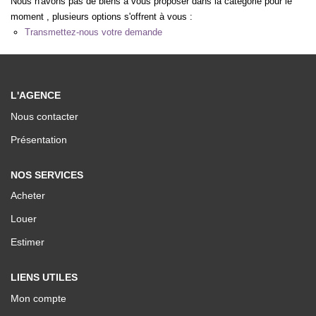
Nous n'avons pas de biens à vous proposer dans la catégorie pour le
Nos Valeurs
moment , plusieurs options s'offrent à vous :
Transmettez-nous votre demande
ESPACE CLIENTS
L'AGENCE
Nous contacter
Présentation
NOS SERVICES
Acheter
Louer
Estimer
LIENS UTILES
Mon compte