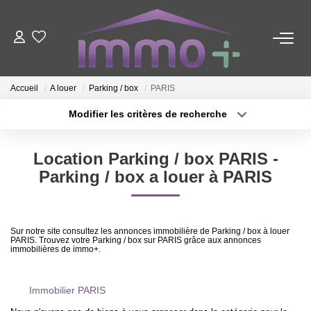
ACHETER
Accueil
A louer
Parking / box
PARIS
LOUER
Modifier les critères de recherche
Type de transaction
Localisation
Acheter
Localisation
FAIRE GÉRER
Location Parking / box PARIS -
Type de bien
Sélectionnez...
Surface min
Parking / box a louer à PARIS
ESTIMER
Plus de critères
Budget max
Sur notre site consultez les annonces immobilière de Parking / box à louer
NOTRE AGENCE
PARIS. Trouvez votre Parking / box sur PARIS grâce aux annonces
Créer une alerte
immobilières de immo+.
Nous Contacter
Immobilier PARIS
Qui Sommes-Nous ?