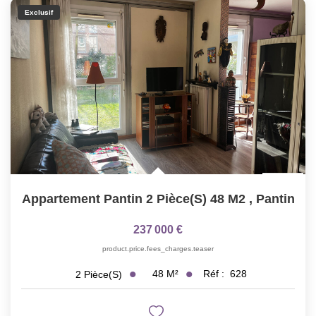
Exclusif
Appartement Pantin 2 Pièce(s) 48 M2
,
Pantin
237 000 €
product.price.fees_charges.teaser
48
M²
Réf :
628
2
Pièce(s)