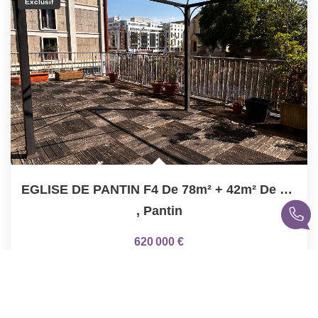
Exclusif
EGLISE DE PANTIN F4 De 78m² + 42m² De Terrasse
,
Pantin
620 000 €
product.price.fees_charges.teaser
78
M²
Réf :
555
4
Pièce(s)