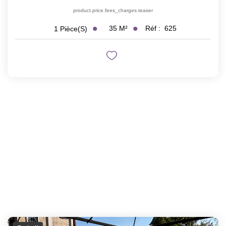
product.price.fees_charges.teaser
35
M²
Réf :
625
1
Pièce(s)