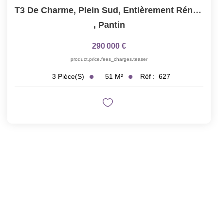
T3 De Charme, Plein Sud, Entièrement Rénové 50.64m²? 2...
,
Pantin
290 000 €
product.price.fees_charges.teaser
51
M²
Réf :
627
3
Pièce(s)