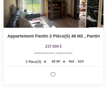
Appartement Pantin 2 Pièce(s) 48 M2
,
Pantin
237 000 €
product.price.fees_charges.teaser
48
M²
Réf :
629
2
Pièce(s)