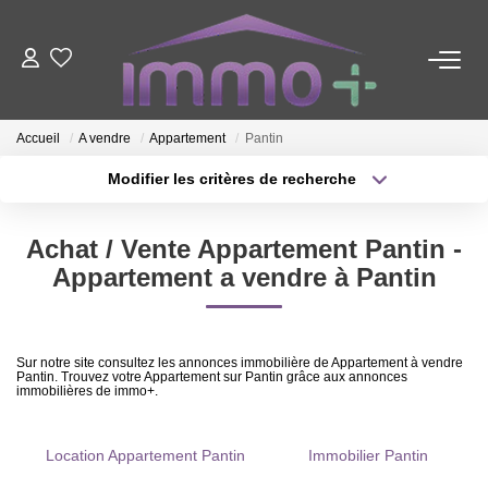
ACHETER
Accueil
A vendre
Appartement
Pantin
LOUER
Modifier les critères de recherche
Type de transaction
Localisation
Acheter
Localisation
FAIRE GÉRER
Achat / Vente Appartement Pantin -
Type de bien
Sélectionnez...
Surface min
Appartement a vendre à Pantin
ESTIMER
Plus de critères
Budget max
Sur notre site consultez les annonces immobilière de Appartement à vendre
NOTRE AGENCE
Pantin. Trouvez votre Appartement sur Pantin grâce aux annonces
Créer une alerte
immobilières de immo+.
Nous Contacter
Location Appartement Pantin
Immobilier Pantin
Qui Sommes-Nous ?