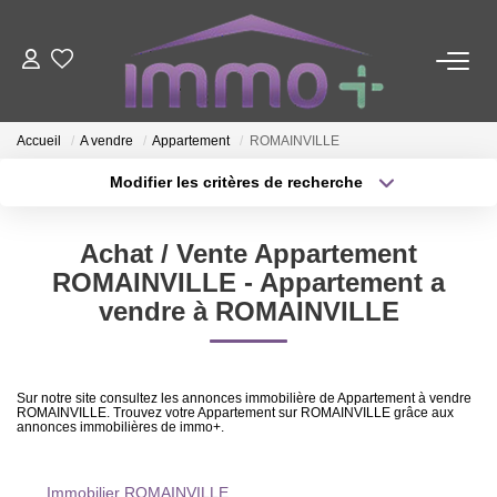
ACHETER
Accueil
A vendre
Appartement
ROMAINVILLE
LOUER
Modifier les critères de recherche
Type de transaction
Localisation
Acheter
Localisation
FAIRE GÉRER
Achat / Vente Appartement
Type de bien
Sélectionnez...
Surface min
ROMAINVILLE - Appartement a
vendre à ROMAINVILLE
ESTIMER
Plus de critères
Budget max
NOTRE AGENCE
Créer une alerte
Sur notre site consultez les annonces immobilière de Appartement à vendre
ROMAINVILLE. Trouvez votre Appartement sur ROMAINVILLE grâce aux
annonces immobilières de immo+.
Nous Contacter
Qui Sommes-Nous ?
Immobilier ROMAINVILLE