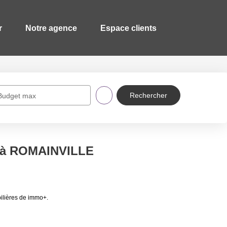
r
Notre agence
Espace clients
Budget max
e à ROMAINVILLE
ilières de immo+.